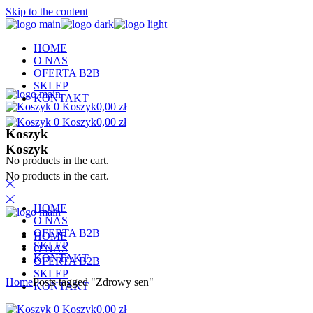
Skip to the content
HOME
O NAS
OFERTA B2B
SKLEP
KONTAKT
0
Koszyk
0,00
zł
0
Koszyk
0,00
zł
Koszyk
Koszyk
No products in the cart.
No products in the cart.
HOME
O NAS
OFERTA B2B
HOME
SKLEP
O NAS
KONTAKT
OFERTA B2B
SKLEP
Home
Posts tagged "Zdrowy sen"
KONTAKT
0
Koszyk
0,00
zł