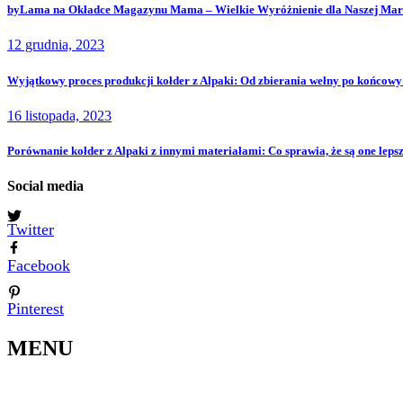
byLama na Okładce Magazynu Mama – Wielkie Wyróżnienie dla Naszej Mar
12 grudnia, 2023
Wyjątkowy proces produkcji kołder z Alpaki: Od zbierania wełny po końcowy
16 listopada, 2023
Porównanie kołder z Alpaki z innymi materiałami: Co sprawia, że są one leps
Social media
Twitter
Facebook
Pinterest
MENU