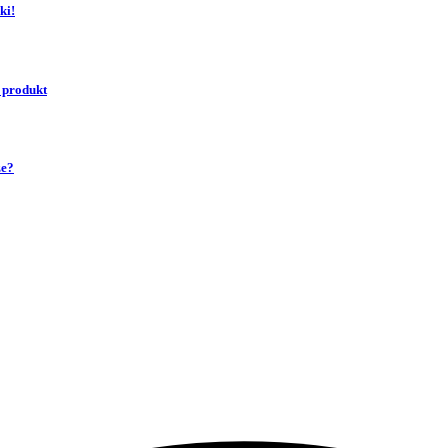
ki!
 produkt
ze?