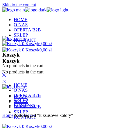
Skip to the content
HOME
O NAS
OFERTA B2B
SKLEP
KONTAKT
0
Koszyk
0,00
zł
0
Koszyk
0,00
zł
Koszyk
Koszyk
No products in the cart.
No products in the cart.
HOME
O NAS
OFERTA B2B
HOME
SKLEP
O NAS
KONTAKT
OFERTA B2B
SKLEP
Home
Posts tagged "luksusowe kołdry"
KONTAKT
0
Koszyk
0,00
zł