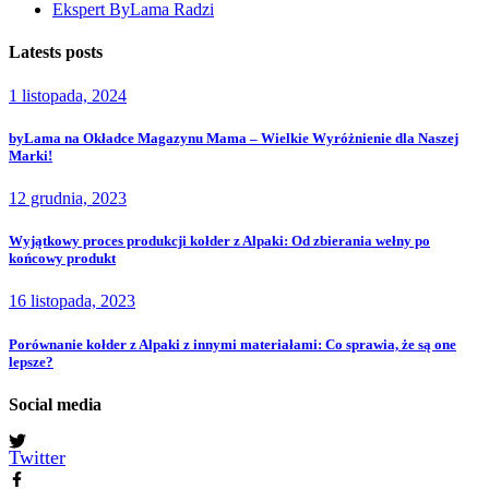
Ekspert ByLama Radzi
Latests posts
1 listopada, 2024
byLama na Okładce Magazynu Mama – Wielkie Wyróżnienie dla Naszej
Marki!
12 grudnia, 2023
Wyjątkowy proces produkcji kołder z Alpaki: Od zbierania wełny po
końcowy produkt
16 listopada, 2023
Porównanie kołder z Alpaki z innymi materiałami: Co sprawia, że są one
lepsze?
Social media
Twitter