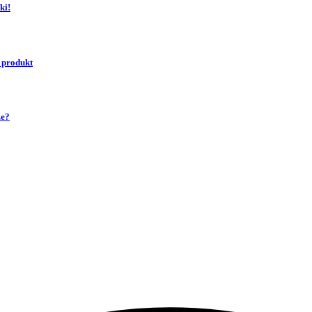
ki!
 produkt
ze?