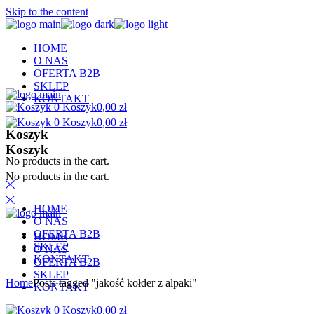
Skip to the content
HOME
O NAS
OFERTA B2B
SKLEP
KONTAKT
0
Koszyk
0,00
zł
0
Koszyk
0,00
zł
Koszyk
Koszyk
No products in the cart.
No products in the cart.
HOME
O NAS
OFERTA B2B
HOME
SKLEP
O NAS
KONTAKT
OFERTA B2B
SKLEP
Home
Posts tagged "jakość kołder z alpaki"
KONTAKT
0
Koszyk
0,00
zł