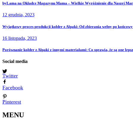
byLama na Okładce Magazynu Mama – Wielkie Wyróżnienie dla Naszej Mar
12 grudnia, 2023
Wyjątkowy proces produkcji kołder z Alpaki: Od zbierania wełny po końcowy
16 listopada, 2023
Porównanie kołder z Alpaki z innymi materiałami: Co sprawia, że są one leps
Social media
Twitter
Facebook
Pinterest
MENU