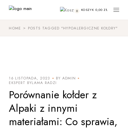
KOSZYK
0,00
ZŁ
0
HOME
POSTS TAGGED "HYPOALERGICZNE KOŁDRY"
16 LISTOPADA, 2023
BY ADMIN
EKSPERT BYLAMA RADZI
Porównanie kołder z
Alpaki z innymi
materiałami: Co sprawia,